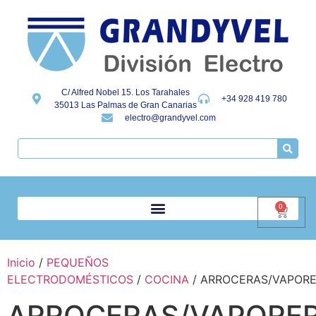
C/ Alfred Nobel 15. Los Tarahales
+34 928 419 780
35013 Las Palmas de Gran Canarias
electro@grandyvel.com
0
Inicio
/
PEQUEÑOS
ELECTRODOMÉSTICOS
/
COCINA
/ ARROCERAS/VAPOR
ARROCERAS/VAPORE