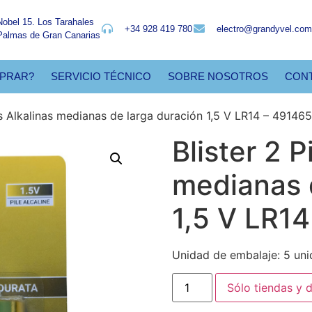
Nobel 15. Los Tarahales
+34 928 419 780
electro@grandyvel.com
Palmas de Gran Canarias
PRAR?
SERVICIO TÉCNICO
SOBRE NOSOTROS
CON
las Alkalinas medianas de larga duración 1,5 V LR14 – 49146
Blister 2 P
medianas 
1,5 V LR1
Unidad de embalaje: 5 un
Sólo tiendas y d