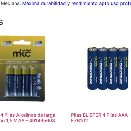
14 Mediana.
Máxima durabilidad y rendimiento apto uso profe
s
 4 Pilas Alkalinas de larga
Pilas BLISTER 4 Pilas AAA 
ón 1,5 V AA – 491465603
EZB102