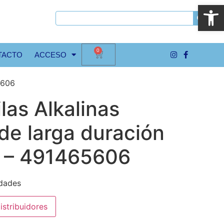
Abrir
0
TACTO
ACCESO
5606
ilas Alkalinas
de larga duración
4 – 491465606
idades
istribuidores