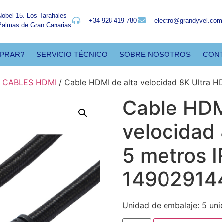
Nobel 15. Los Tarahales
+34 928 419 780
electro@grandyvel.com
Palmas de Gran Canarias
PRAR?
SERVICIO TÉCNICO
SOBRE NOSOTROS
CON
/
CABLES HDMI
/ Cable HDMI de alta velocidad 8K Ultra H
Cable HDM
velocidad 
5 metros 
14902914
Unidad de embalaje: 5 un