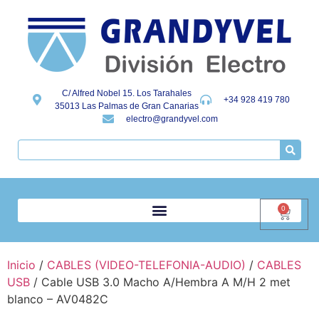
C/ Alfred Nobel 15. Los Tarahales
+34 928 419 780
35013 Las Palmas de Gran Canarias
electro@grandyvel.com
0
Inicio
/
CABLES (VIDEO-TELEFONIA-AUDIO)
/
CABLES
USB
/ Cable USB 3.0 Macho A/Hembra A M/H 2 met
blanco – AV0482C