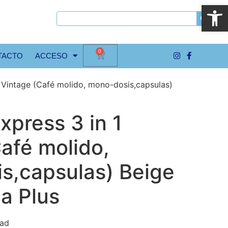
Abrir
0
TACTO
ACCESO
1 Vintage (Café molido, mono-dosis,capsulas)
xpress 3 in 1
afé molido,
s,capsulas) Beige
a Plus
dad