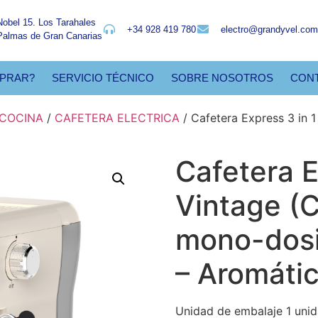
Nobel 15. Los Tarahales
+34 928 419 780
electro@grandyvel.com
Palmas de Gran Canarias
PRAR?
SERVICIO TÉCNICO
SOBRE NOSOTROS
CON
COCINA
/
CAFETERA ELECTRICA
/ Cafetera Express 3 in 
Cafetera E
Vintage (C
mono-dosi
– Aromátic
Unidad de embalaje 1 uni