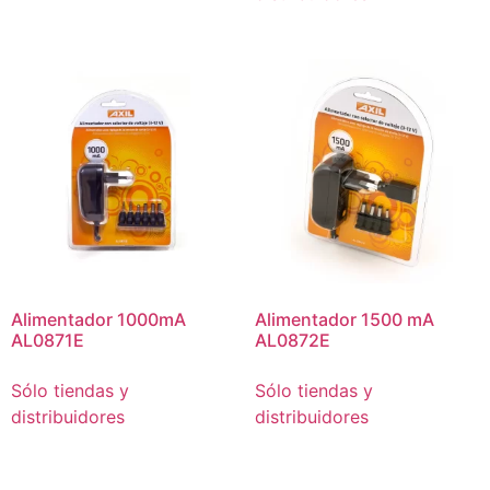
Alimentador 1000mA
Alimentador 1500 mA
AL0871E
AL0872E
Sólo tiendas y
Sólo tiendas y
distribuidores
distribuidores