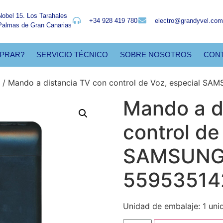
Nobel 15. Los Tarahales
+34 928 419 780
electro@grandyvel.com
Palmas de Gran Canarias
PRAR?
SERVICIO TÉCNICO
SOBRE NOSOTROS
CON
/ Mando a distancia TV con control de Voz, especial S
Mando a d
control de
SAMSUNG 
55953514
Unidad de embalaje: 1 uni