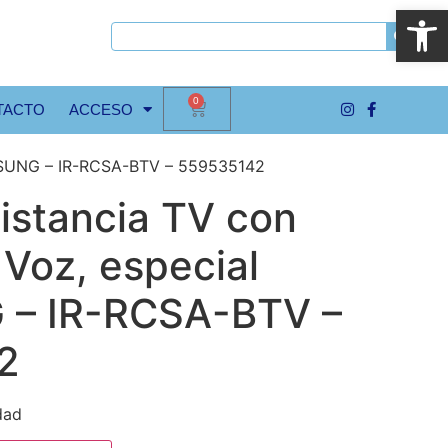
Abrir
0
TACTO
ACCESO
AMSUNG – IR-RCSA-BTV – 559535142
istancia TV con
 Voz, especial
– IR-RCSA-BTV –
2
dad