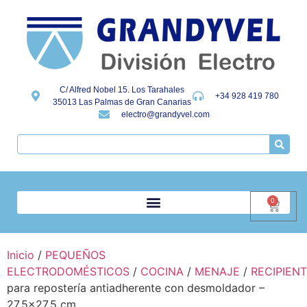
C/ Alfred Nobel 15. Los Tarahales
+34 928 419 780
35013 Las Palmas de Gran Canarias
electro@grandyvel.com
0
Inicio
/
PEQUEÑOS
ELECTRODOMÉSTICOS
/
COCINA
/
MENAJE
/
RECIPIEN
para repostería antiadherente con desmoldador –
27,5×27,5 cm