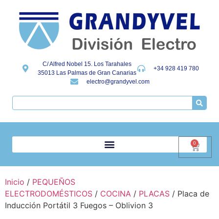
C/ Alfred Nobel 15. Los Tarahales
+34 928 419 780
35013 Las Palmas de Gran Canarias
electro@grandyvel.com
0
Inicio
/
PEQUEÑOS
ELECTRODOMÉSTICOS
/
COCINA
/
PLACAS
/ Placa de
Inducción Portátil 3 Fuegos – Oblivion 3