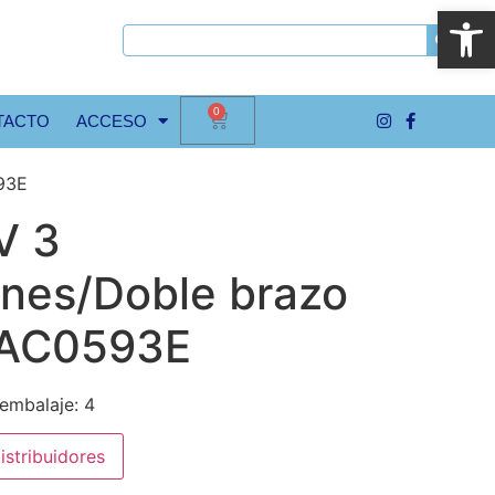
Abrir
0
TACTO
ACCESO
593E
V 3
ones/Doble brazo
 AC0593E
embalaje: 4
istribuidores