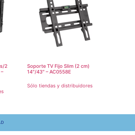
es/2
Soporte TV Fijo Slim (2 cm)
 –
14″/43″ – AC0558E
Sólo tiendas y distribuidores
es
AD