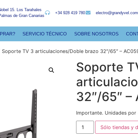
Nobel 15. Los Tarahales
+34 928 419 780
electro@grandyvel.com
Palmas de Gran Canarias
PRAR?
SERVICIO TÉCNICO
SOBRE NOSOTROS
CON
 Soporte TV 3 articulaciones/Doble brazo 32″/65″ – AC0
Soporte T
articulaci
32″/65″ –
Importante. Unidades por 
Sólo tiendas y d