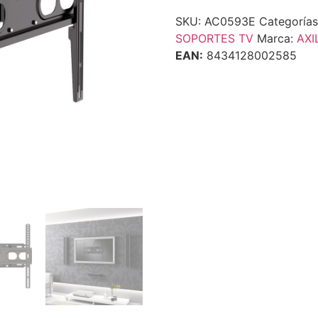
SKU:
AC0593E
Categoría
SOPORTES TV
Marca:
AXI
EAN:
8434128002585