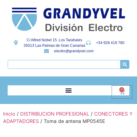
C/ Alfred Nobel 15. Los Tarahales
+34 928 419 780
35013 Las Palmas de Gran Canarias
electro@grandyvel.com
0
Inicio
/
DISTRIBUCION PROFESIONAL
/
CONECTORES Y
ADAPTADORES
/ Toma de antena MP0545E