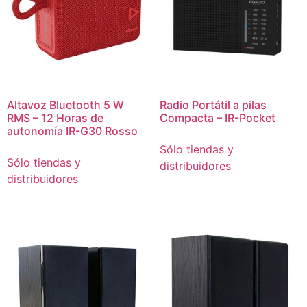
Altavoz Bluetooth 5 W
Radio Portátil a pilas
RMS – 12 Horas de
Compacta – IR-Pocket
autonomía IR-G30 Rosso
Sólo tiendas y
Sólo tiendas y
distribuidores
distribuidores