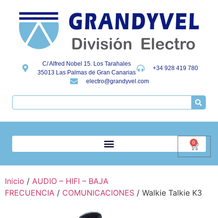
C/ Alfred Nobel 15. Los Tarahales
+34 928 419 780
35013 Las Palmas de Gran Canarias
electro@grandyvel.com
0
Inicio
/
AUDIO – HIFI – BAJA
FRECUENCIA
/
COMUNICACIONES
/ Walkie Talkie K3