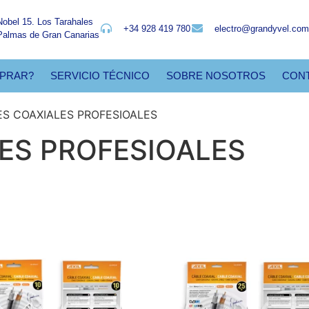
Nobel 15. Los Tarahales
+34 928 419 780
electro@grandyvel.com
Palmas de Gran Canarias
PRAR?
SERVICIO TÉCNICO
SOBRE NOSOTROS
CON
ES COAXIALES PROFESIOALES
ES PROFESIOALES