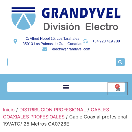
C/ Alfred Nobel 15. Los Tarahales
+34 928 419 780
35013 Las Palmas de Gran Canarias
electro@grandyvel.com
0
Inicio
/
DISTRIBUCION PROFESIONAL
/
CABLES
COAXIALES PROFESIOALES
/ Cable Coaxial profesional
19VATC/ 25 Metros CA0728E