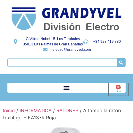
C/ Alfred Nobel 15. Los Tarahales
+34 928 419 780
35013 Las Palmas de Gran Canarias
electro@grandyvel.com
0
Inicio
/
INFORMATICA
/
RATONES
/ Alfombrilla ratón
textil gel – EA137R Roja