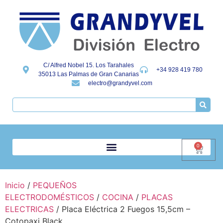
C/ Alfred Nobel 15. Los Tarahales
+34 928 419 780
35013 Las Palmas de Gran Canarias
electro@grandyvel.com
0
Inicio
/
PEQUEÑOS
ELECTRODOMÉSTICOS
/
COCINA
/
PLACAS
ELECTRICAS
/ Placa Eléctrica 2 Fuegos 15,5cm –
Cotopaxi Black