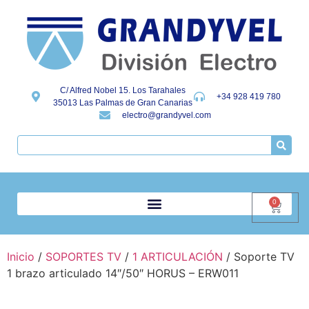
C/ Alfred Nobel 15. Los Tarahales
+34 928 419 780
35013 Las Palmas de Gran Canarias
electro@grandyvel.com
0
Inicio
/
SOPORTES TV
/
1 ARTICULACIÓN
/ Soporte TV
1 brazo articulado 14″/50″ HORUS – ERW011